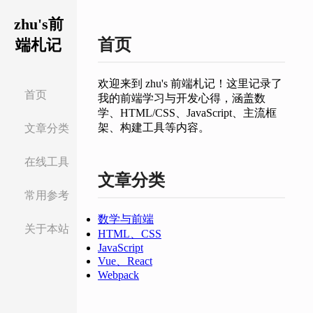
zhu's前
首页
端札记
欢迎来到 zhu's 前端札记！这里记录了
首页
我的前端学习与开发心得，涵盖数
学、HTML/CSS、JavaScript、主流框
架、构建工具等内容。
文章分类
在线工具
数学与
文章分类
前端
常用参考
html,css
数学与前端
关于本站
js
HTML、CSS
JavaScript
Vue、React
vue,react
Webpack
webpack